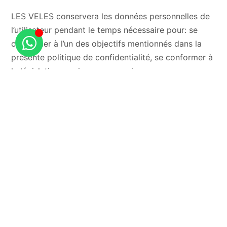
LES VELES conservera les données personnelles de
l’utilisateur pendant le temps nécessaire pour: se
conformer à l’un des objectifs mentionnés dans la
présente politique de confidentialité, se conformer à
la législation en vigueur, aux exigences
réglementaires et aux ordonnances pertinentes des
tribunaux compétents, ou, dans tous les cas,
pendant que vous Nous envoyons des informations
et l’intéressé ne demande pas sa suppression ou son
opposition.
5. À quels destinataires les données sont-elles
communiquées?
Comme indiqué dans la section précédente, les
données personnelles collectées par LES VELES