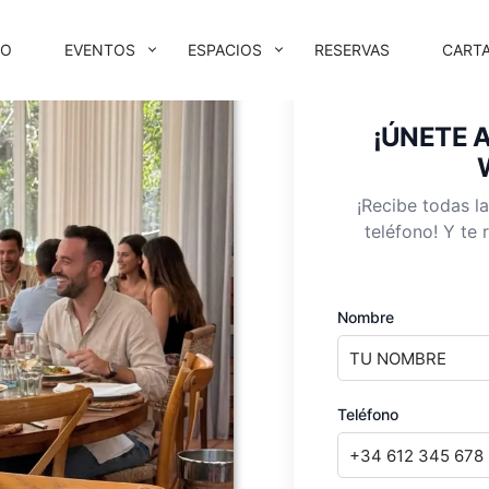
IO
EVENTOS
ESPACIOS
RESERVAS
CART
VEGACIÓN
IMARIA
¡ÚNETE 
¡Recibe todas l
teléfono! Y te
Nombre
Teléfono