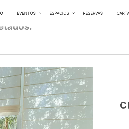
IO
EVENTOS
ESPACIOS
RESERVAS
CART
VEGACIÓN
etados:
IMARIA
C